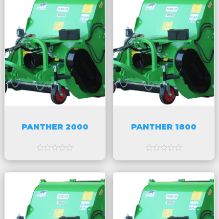
v
v
5
5
PANTHER 2000
PANTHER 1800
a
a
v
v
5
5