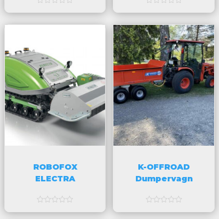
a
a
v
v
5
5
ROBOFOX
K-OFFROAD
ELECTRA
Dumpervagn