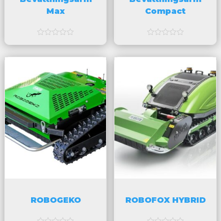
Max
Compact
a
a
v
v
5
5
ROBOGEKO
ROBOFOX HYBRID