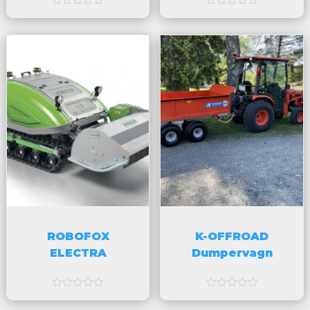
a
a
v
v
5
5
ROBOFOX
K-OFFROAD
ELECTRA
Dumpervagn