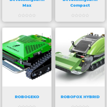
Max
Compact
a
a
v
v
5
5
ROBOGEKO
ROBOFOX HYBRID