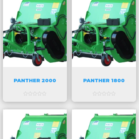
v
v
5
5
PANTHER 2000
PANTHER 1800
a
a
v
v
5
5