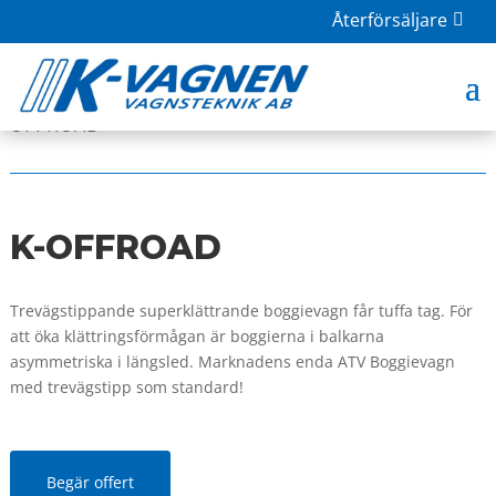
Återförsäljare
HOME
|
BUTIK
|
VAGNAR
|
MINDRE VAGNAR
| K-
OFFROAD
K-OFFROAD
Trevägstippande superklättrande boggievagn får tuffa tag. För
att öka klättringsförmågan är boggierna i balkarna
asymmetriska i längsled. Marknadens enda ATV Boggievagn
med trevägstipp som standard!
Begär offert