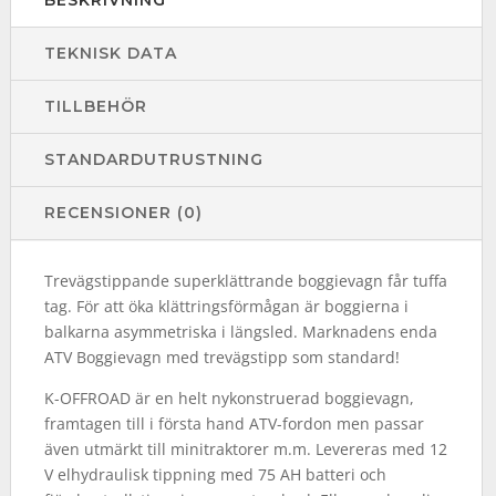
TEKNISK DATA
TILLBEHÖR
STANDARDUTRUSTNING
RECENSIONER (0)
Trevägstippande superklättrande boggievagn får tuffa
tag. För att öka klättringsförmågan är boggierna i
balkarna asymmetriska i längsled. Marknadens enda
ATV Boggievagn med trevägstipp som standard!
K-OFFROAD är en helt nykonstruerad boggievagn,
framtagen till i första hand ATV-fordon men passar
även utmärkt till minitraktorer m.m. Levereras med 12
V elhydraulisk tippning med 75 AH batteri och