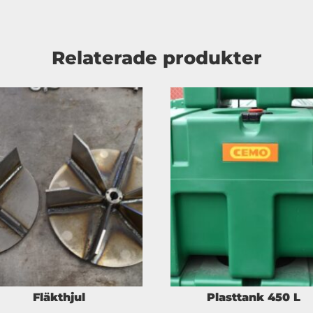
Relaterade produkter
Fläkthjul
Plasttank 450 L