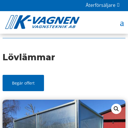
Återförsäljare
HOME
|
BUTIK
|
TILLBEHÖR
| LÖVLÄMMAR
Lövlämmar
Begär offert