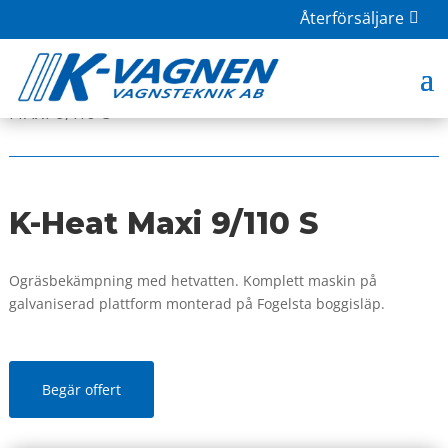
Återförsäljare
HOME
|
BUTIK
|
OGRÄSBEKÄMPNING
| K-HEAT
MAXI 9/110 S
K-Heat Maxi 9/110 S
Ogräsbekämpning med hetvatten. Komplett maskin på
galvaniserad plattform monterad på Fogelsta boggisläp.
Begär offert