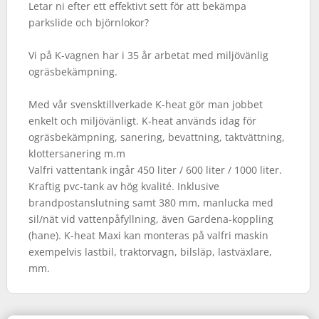
Letar ni efter ett effektivt sett för att bekämpa
parkslide och björnlokor?
Vi på K-vagnen har i 35 år arbetat med miljövänlig
ogräsbekämpning.
Med vår svensktillverkade K-heat gör man jobbet
enkelt och miljövänligt. K-heat används idag för
ogräsbekämpning, sanering, bevattning, taktvättning,
klottersanering m.m
Valfri vattentank ingår 450 liter / 600 liter / 1000 liter.
Kraftig pvc-tank av hög kvalité. Inklusive
brandpostanslutning samt 380 mm, manlucka med
sil/nät vid vattenpåfyllning, även Gardena-koppling
(hane). K-heat Maxi kan monteras på valfri maskin
exempelvis lastbil, traktorvagn, bilsläp, lastväxlare,
mm.