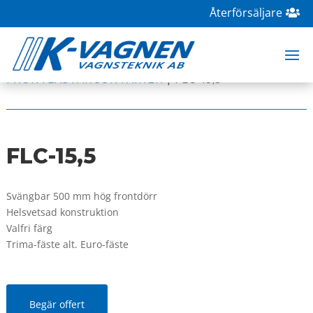
Återförsäljare
HOME
|
BUTIK
|
CONTAINERSYSTEM
|
FRONTLASTARCONTAINER
| FLC-15,5
FLC-15,5
Svängbar 500 mm hög frontdörr
Helsvetsad konstruktion
Valfri färg
Trima-fäste alt. Euro-fäste
Begär offert