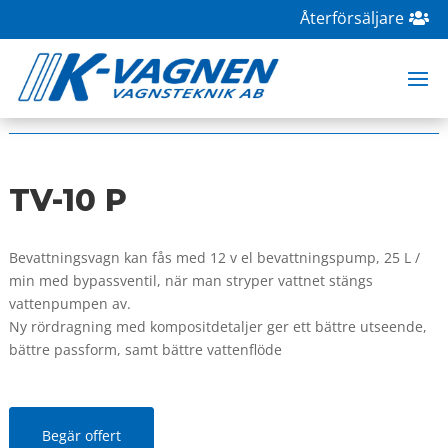
Återförsäljare
HOME
|
BUTIK
|
BEVATTNING
| TV-10 P
TV-10 P
Bevattningsvagn kan fås med 12 v el bevattningspump, 25 L /
min med bypassventil, när man stryper vattnet stängs
vattenpumpen av.
Ny rördragning med kompositdetaljer ger ett bättre utseende,
bättre passform, samt bättre vattenflöde
Begär offert