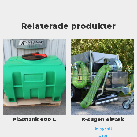
Relaterade produkter
Plasttank 600 L
K-sugen elPark
Betygsatt
5.00