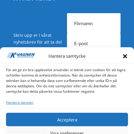
Skriv upp er i vårat
nyhetsbrev för att ta del
av nyheter och
erbjudanden.
Hantera samtycke
SUBSCRIBE
För att ge en bra upplevelse använder vi teknik som cookies för att lagra
och/eller komma åt enhetsinformation. När du samtycker till dessa
tekniker kan vi behandla data som surfbeteende eller unika ID:n på
denna webbplats. Om du inte samtycker eller om du återkallar ditt
samtycke kan detta påverka vissa funktioner negativt.
K-Vagnen har tillverkat vagnar och övrig utrustning i
Hantera tjänster
mer än 35 år till kommuner, kyrkogårdsförvaltningar,
bostadsbolag, golfbanor och entreprenörer m.fl.
Acceptera
Hittills har fler än 10 000 K-Vagnar tillverkats samt
övriga produkter.
Visa preferenser