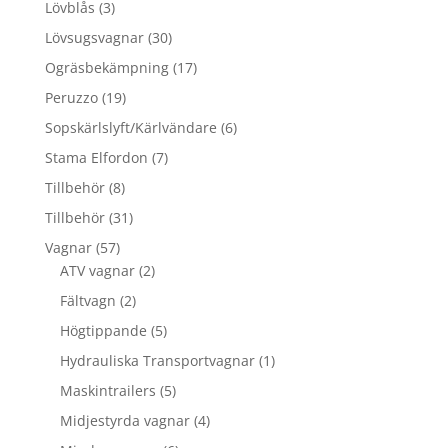
3
Lövblås
3
produkter
30
Lövsugsvagnar
30
produkter
17
Ogräsbekämpning
17
produkter
19
Peruzzo
19
produkter
6
Sopskärlslyft/Kärlvändare
6
produkter
7
Stama Elfordon
7
produkter
8
Tillbehör
8
produkter
31
Tillbehör
31
produkter
57
Vagnar
57
produkter
2
ATV vagnar
2
produkter
2
Fältvagn
2
produkter
5
Högtippande
5
produkter
1
Hydrauliska Transportvagnar
1
produkt
5
Maskintrailers
5
produkter
4
Midjestyrda vagnar
4
produkter