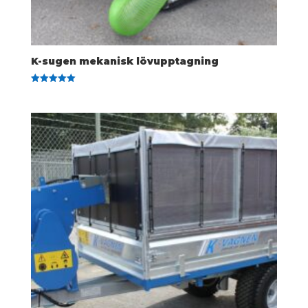
K-sugen mekanisk lövupptagning
Betygsatt
5.00
av 5