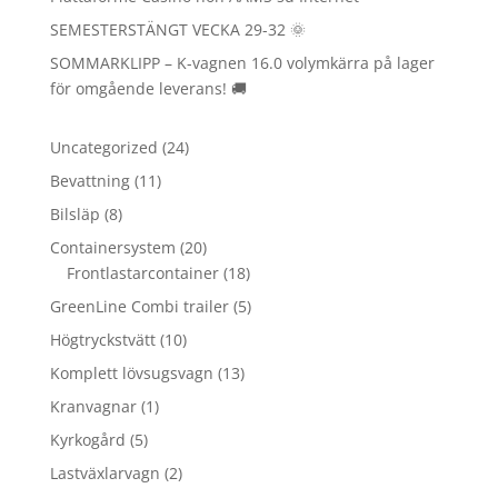
SEMESTERSTÄNGT VECKA 29-32 🌞
SOMMARKLIPP – K-vagnen 16.0 volymkärra på lager
för omgående leverans! 🚚
24
Uncategorized
24
produkter
11
Bevattning
11
produkter
8
Bilsläp
8
produkter
20
Containersystem
20
produkter
18
Frontlastarcontainer
18
produkter
5
GreenLine Combi trailer
5
produkter
10
Högtryckstvätt
10
produkter
13
Komplett lövsugsvagn
13
produkter
1
Kranvagnar
1
produkt
5
Kyrkogård
5
produkter
2
Lastväxlarvagn
2
produkter