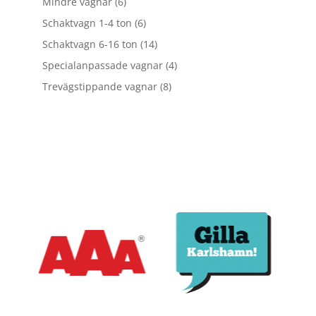
6
Mindre vagnar
6
produkter
6
Schaktvagn 1-4 ton
6
produkter
14
Schaktvagn 6-16 ton
14
produkter
4
Specialanpassade vagnar
4
produkter
8
Trevägstippande vagnar
8
produkter