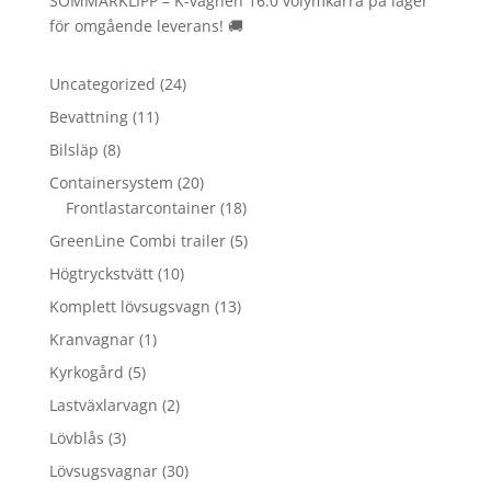
SOMMARKLIPP – K-vagnen 16.0 volymkärra på lager
för omgående leverans! 🚚
24
Uncategorized
24
produkter
11
Bevattning
11
produkter
8
Bilsläp
8
produkter
20
Containersystem
20
produkter
18
Frontlastarcontainer
18
produkter
5
GreenLine Combi trailer
5
produkter
10
Högtryckstvätt
10
produkter
13
Komplett lövsugsvagn
13
produkter
1
Kranvagnar
1
produkt
5
Kyrkogård
5
produkter
2
Lastväxlarvagn
2
produkter
3
Lövblås
3
produkter
30
Lövsugsvagnar
30