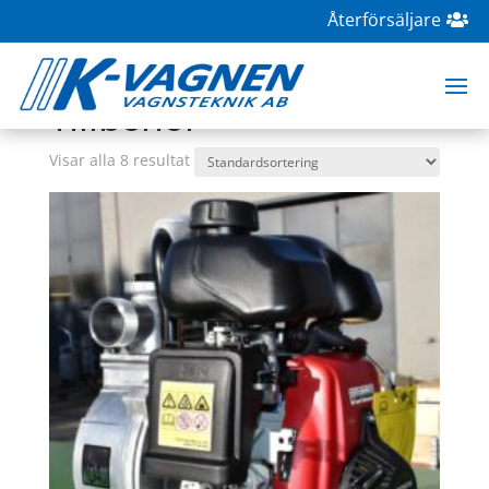
Återförsäljare
Hem
/
Butik
/ Tillbehör
Tillbehör
Visar alla 8 resultat