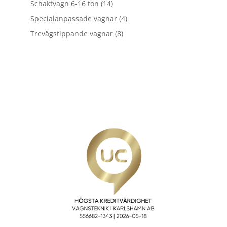
14
Schaktvagn 6-16 ton
14
produkter
4
Specialanpassade vagnar
4
produkter
8
Trevägstippande vagnar
8
produkter