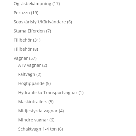
produkter
17
Ogräsbekämpning
17
produkter
19
Peruzzo
19
produkter
6
Sopskärlslyft/Kärlvändare
6
produkter
7
Stama Elfordon
7
produkter
31
Tillbehör
31
produkter
8
Tillbehör
8
produkter
57
Vagnar
57
produkter
2
ATV vagnar
2
produkter
2
Fältvagn
2
produkter
5
Högtippande
5
produkter
1
Hydrauliska Transportvagnar
1
produkt
5
Maskintrailers
5
produkter
4
Midjestyrda vagnar
4
produkter
6
Mindre vagnar
6
produkter
6
Schaktvagn 1-4 ton
6
produkter