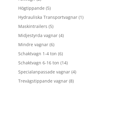
produkter
5
Högtippande
5
produkter
1
Hydrauliska Transportvagnar
1
produkt
5
Maskintrailers
5
produkter
4
Midjestyrda vagnar
4
produkter
6
Mindre vagnar
6
produkter
6
Schaktvagn 1-4 ton
6
produkter
14
Schaktvagn 6-16 ton
14
produkter
4
Specialanpassade vagnar
4
produkter
8
Trevägstippande vagnar
8
produkter