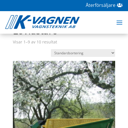
Återförsäljare
Hem
/
Butik
/ Produkter märkta ”Lövlastare”
Lövlastare
Visar 1–9 av 10 resultat