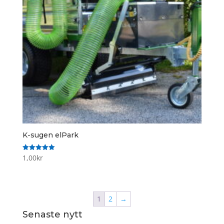
K-sugen elPark
1,00
kr
Betygsatt
5.00
av 5
1
2
→
Senaste nytt