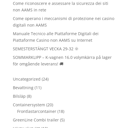
Come riconoscere e assessare la sicurezza dei siti
non AAMS in rete
Come operano i meccanismi di protezione nei casino
digitali non AAMS
Manuale Tecnico alle Piattaforme Digitali dei
Piattaforme Casino non AAMS su Internet
SEMESTERSTÄNGT VECKA 29-32 🌞
SOMMARKLIPP – K-vagnen 16.0 volymkärra på lager
för omgående leverans! 🚚
24
Uncategorized
24
produkter
11
Bevattning
11
produkter
8
Bilsläp
8
produkter
20
Containersystem
20
produkter
18
Frontlastarcontainer
18
produkter
5
GreenLine Combi trailer
5
produkter