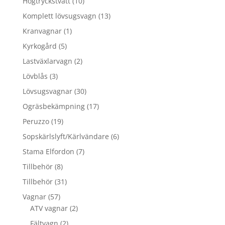
10
Högtryckstvätt
10
produkter
13
Komplett lövsugsvagn
13
produkter
1
Kranvagnar
1
produkt
5
Kyrkogård
5
produkter
2
Lastväxlarvagn
2
produkter
3
Lövblås
3
produkter
30
Lövsugsvagnar
30
produkter
17
Ogräsbekämpning
17
produkter
19
Peruzzo
19
produkter
6
Sopskärlslyft/Kärlvändare
6
produkter
7
Stama Elfordon
7
produkter
8
Tillbehör
8
produkter
31
Tillbehör
31
produkter
57
Vagnar
57
produkter
2
ATV vagnar
2
produkter
2
Fältvagn
2