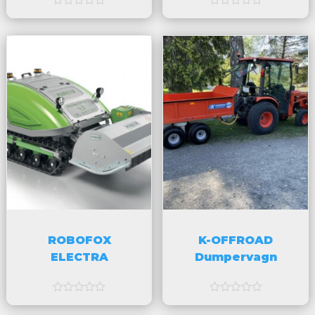
a
a
v
v
5
5
ROBOFOX
K-OFFROAD
ELECTRA
Dumpervagn