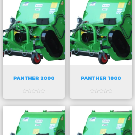
v
v
5
5
PANTHER 2000
PANTHER 1800
a
a
v
v
5
5