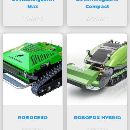
Max
Compact
a
a
v
v
5
5
ROBOGEKO
ROBOFOX HYBRID