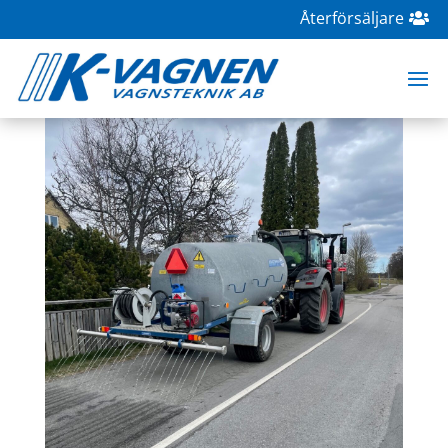
Återförsäljare
TV-50 bevattningsvagn
maj 2, 2022
|
Bevattning