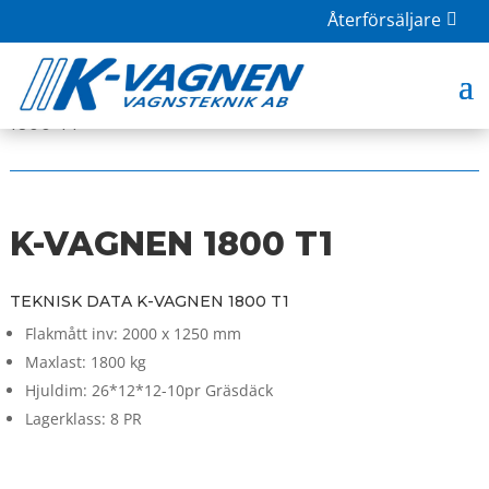
Återförsäljare
HOME
|
BUTIK
|
UNCATEGORIZED
| K-VAGNEN
1800 T1
K-VAGNEN 1800 T1
TEKNISK DATA K-VAGNEN 1800 T1
Flakmått inv: 2000 x 1250 mm
Maxlast: 1800 kg
Hjuldim: 26*12*12-10pr Gräsdäck
Lagerklass: 8 PR