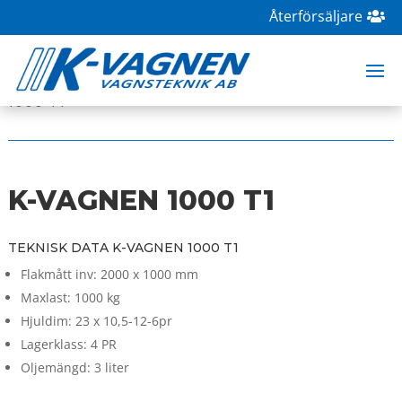
Återförsäljare
HOME
|
BUTIK
|
UNCATEGORIZED
| K-VAGNEN
1000 T1
K-VAGNEN 1000 T1
TEKNISK DATA K-VAGNEN 1000 T1
Flakmått inv: 2000 x 1000 mm
Maxlast: 1000 kg
Hjuldim: 23 x 10,5-12-6pr
Lagerklass: 4 PR
Oljemängd: 3 liter