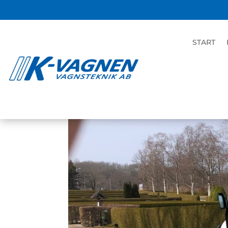
Nyheter inom ogräsb
START
mar 29, 2022
|
K-Heat
,
Ogräsbekämpning