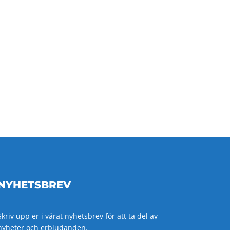
NYHETSBREV
Skriv upp er i vårat nyhetsbrev för att ta del av
nyheter och erbjudanden.