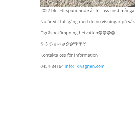
2022 blir ett spännande år för oss med mång
Nu är vi i full gång med demo visningar på vå
Ogräsbekämpning hetvatten🔵🔵🔵🔵
💦💧💦💧🌱🌿🌾🌾🌴🌴🌴
Kontakta oss för information
0454-84164
info@k-vagnen.com