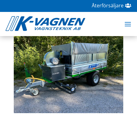
Återförsäljare
Maskinvisning 28-29 februari
feb 16, 2024
|
Mässor
,
Maskinutställning