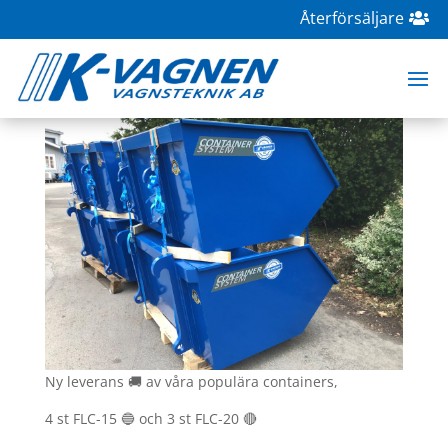
Återförsäljare
Leverans av containers
apr 12, 2021
|
Containersystem
Ny leverans 🚚 av våra populära containers,
4 st FLC-15 🔵 och 3 st FLC-20 🔴