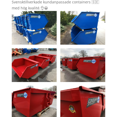
Svensktillverkade kundanpassade containers 🇸🇪
med hög kvalité.👌😀