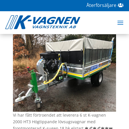
Återförsäljare
K-vagnen 2000 HT3 Högtippande
lövsugsvagn
feb 18, 2021
|
Lövsug/Lövblås
,
Transport
Vi har fått förtroendet att leverera 6 st K-vagnen
2000 HT3 Högtippande lövsugsvagnar med
frontmonterad K-sugen 18 hk elstart 🍁🍂🍁🍂🍁🍁👑