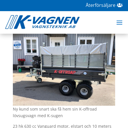
Återförsäljare
K-Offroad Svart
aug 19, 2021
|
K--Offroad
Ny kund som snart ska få hem sin K-offroad
lövsugsvagn med K-sugen
23 hk 630 cc Vanguard motor, elstart och 10 meters