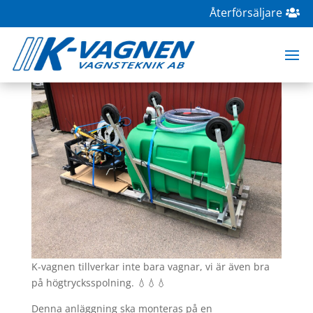
Återförsäljare
Högtrycksspolning
aug 27, 2020
|
K-tvätten
,
Tvätt
K-vagnen tillverkar inte bara vagnar, vi är även bra
på högtrycksspolning. 💧💧💧
Denna anläggning ska monteras på en