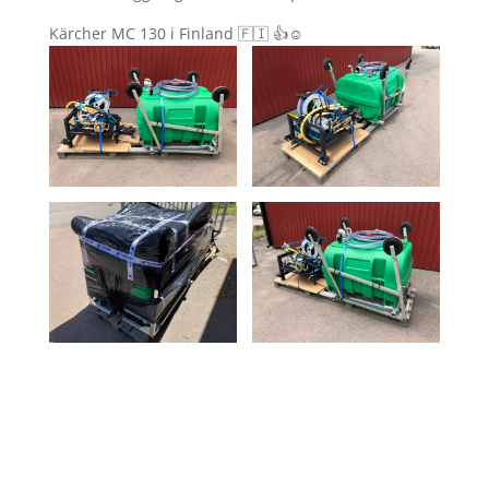
Kärcher MC 130 i Finland 🇫🇮 👍☺️