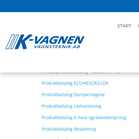
START
LADDA NER KATALOGER
.
KATALOGER
K-vagnen produktkatalog – Ladda ner här
K-heat produktkatalog – Ladda ner här
Produktkatalog ECOWEEDKILLER
Produktkatalog Dumpervagnar
Produktkatalog Lövhantering
Produktkatalog K-heat ogräsbekämpning
Produktkatalog Bevattning