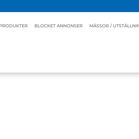
PRODUKTER
BLOCKET ANNONSER
MÄSSOR / UTSTÄLLNI
 / INSTRUKTIONSBÖCKER / LOGO