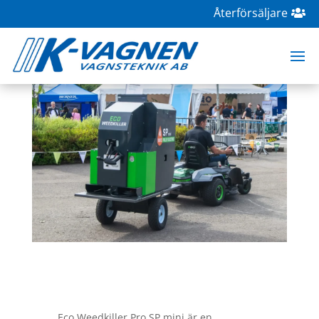
Återförsäljare
Eco Weedkiller Pro SP mini
mar 4, 2025
|
Nyheter
Eco Weedkiller Pro SP mini är en