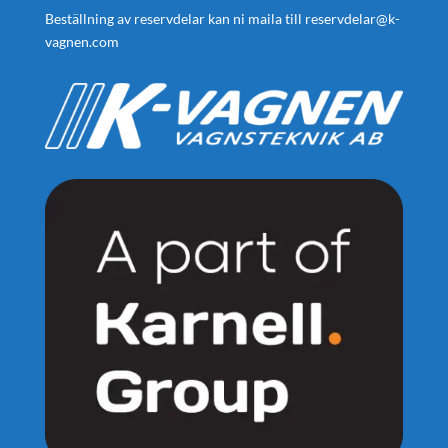
Beställning av reservdelar kan ni maila till
reservdelar@k-
vagnen.com