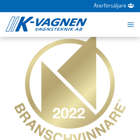
Återförsäljare
Branschvinnare 2022
dec 7, 2022
|
Okategoriserade